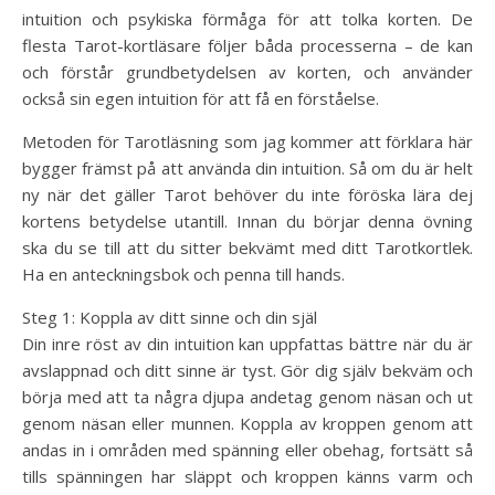
intuition och psykiska förmåga för att tolka korten. De
flesta Tarot-kortläsare följer båda processerna – de kan
och förstår grundbetydelsen av korten, och använder
också sin egen intuition för att få en förståelse.
Metoden för Tarotläsning som jag kommer att förklara här
bygger främst på att använda din intuition. Så om du är helt
ny när det gäller Tarot behöver du inte föröska lära dej
kortens betydelse utantill. Innan du börjar denna övning
ska du se till att du sitter bekvämt med ditt Tarotkortlek.
Ha en anteckningsbok och penna till hands.
Steg 1: Koppla av ditt sinne och din själ
Din inre röst av din intuition kan uppfattas bättre när du är
avslappnad och ditt sinne är tyst. Gör dig själv bekväm och
börja med att ta några djupa andetag genom näsan och ut
genom näsan eller munnen. Koppla av kroppen genom att
andas in i områden med spänning eller obehag, fortsätt så
tills spänningen har släppt och kroppen känns varm och