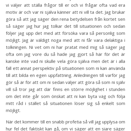
vi väljer att ställa frågor till er och vi frågar ofta vad era
motiv är och var ni själva känner att ni vill ta det. Jag brukar
göra så att jag säger den rena betydelsen från kortet sen
så säger jag hur jag tolkar det till situationen och sedan
följer jag upp det med att försöka vara så personlig som
möjligt. Jag är väldigt noga med att ni får vara delaktiga i
tolkningen. Ni vet om ni har pratat med mig så säger jag
ofta om jag vore du så hade jag gjort så här för det är
kanske inte vad ni skulle vela göra själva men det är i alla
fall ett annat perspektiv på situationen som ni kan använda
till att bilda en egen uppfattning. Anledningen till varför jag
gör så är för att om ni sedan väljer att göra så som ni själv
vill så tror jag att där finns en större möjlighet i stunden
om det inte går som önskat att ni kan byta väg och följa
mitt råd i stället så situationen löser sig så enkelt som
möjligt.
När det kommer till en snabb profetia så vill jag upplysa om
hur fel det faktiskt kan gå, om vi säger att en siare säger