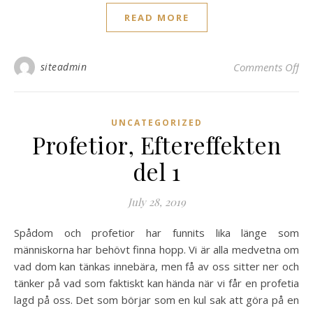
READ MORE
on 
siteadmin
Comments Off
UNCATEGORIZED
Profetior, Eftereffekten
del 1
July 28, 2019
Spådom och profetior har funnits lika länge som
människorna har behövt finna hopp. Vi är alla medvetna om
vad dom kan tänkas innebära, men få av oss sitter ner och
tänker på vad som faktiskt kan hända när vi får en profetia
lagd på oss. Det som börjar som en kul sak att göra på en