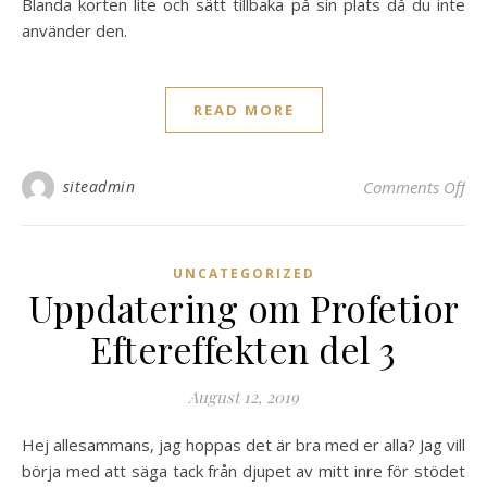
Blanda korten lite och sätt tillbaka på sin plats då du inte
använder den.
READ MORE
on
siteadmin
Comments Off
UNCATEGORIZED
Uppdatering om Profetior
Eftereffekten del 3
August 12, 2019
Hej allesammans, jag hoppas det är bra med er alla? Jag vill
börja med att säga tack från djupet av mitt inre för stödet