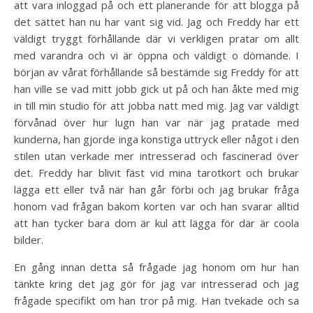
att vara inloggad på och ett planerande för att blogga på
det sättet han nu har vant sig vid. Jag och Freddy har ett
väldigt tryggt förhållande där vi verkligen pratar om allt
med varandra och vi är öppna och väldigt o dömande. I
början av vårat förhållande så bestämde sig Freddy för att
han ville se vad mitt jobb gick ut på och han åkte med mig
in till min studio för att jobba natt med mig. Jag var väldigt
förvånad över hur lugn han var när jag pratade med
kunderna, han gjorde inga konstiga uttryck eller något i den
stilen utan verkade mer intresserad och fascinerad över
det. Freddy har blivit fäst vid mina tarotkort och brukar
lägga ett eller två när han går förbi och jag brukar fråga
honom vad frågan bakom korten var och han svarar alltid
att han tycker bara dom är kul att lägga för där är coola
bilder.
En gång innan detta så frågade jag honom om hur han
tänkte kring det jag gör för jag var intresserad och jag
frågade specifikt om han tror på mig. Han tvekade och sa