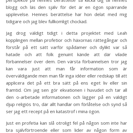
blogg och läs den själv för det är en ögon spärrande
upplevelse. Hennes berättelse har hon delat med mig
tidigare och jag blev fullkomligt chockad.
Jag drog väldigt tidigt i detta projektet med Leah
kopplingen mellan profetior och häxornas rättegångar och
förstår på ett sätt varför spådamer och dylikt var så
hatade och att folk genuint kände att där vilade
förbannelser över dem. Den värsta förbannelsen tror jag
kan vara just att man får information som är
överväldigande men man får inga idéer eller redskap till att
applicera det på ett bra sätt på ens eget liv eller sin
framtid. Om jag sen gör ekvationen i huvudet och tar all
den o-arbetade informationen och lägger på en väldigt
djup religiös tro, där allt handlar om förlåtelse och synd så
ser jag ett recept på en katastrof i mina ögon.
Just en profetia kan slå otroligt fel på någon som inte har
bra självförtroende eller som lider av någon form av