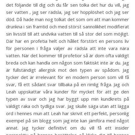
det följande till dig och du får sen tolka det hur du vill, jag
ser vatten , jag ser rädsla, jag ser hopplöshet och jag ser
död. Då hade man nog tolkat det som om att man kommer
drunkna i sin framtid och med störst sannolikhet modifierat
sin livsstil till att undvika vatten till så stor del som möjligt.
Där har en profetia helt och hållet förstört en persons liv
för personen i fråga väljer av rädsla att inte vara nära
vatten. När det kommer till profetior så är dom ofta väldigt
breda och kan handla om någon som faktiskt inte är du. Jag
är fullständigt allergisk mot den typen av spådom. Jag
tycker det är irrelevant för en modern person som vill få
svar, få ett sådant svar tillbaka på en rimlig fråga. Jag och
Leah uppskattar våra kunder för mycket för att ge den
typen av svar och jag har byggt upp min kundkrets på
väldigt raka och tydliga svar. Jag skulle säga utan att lägga
ord i hennes mun att Leah har skrivit ett perfekt, personlig
exempel på sin blogg som jag inte kan jämföra med något
annat. Jag tycker definitivt om du vill få ett insider
perspektiv på hennes berättelse så klicka dig till hennes