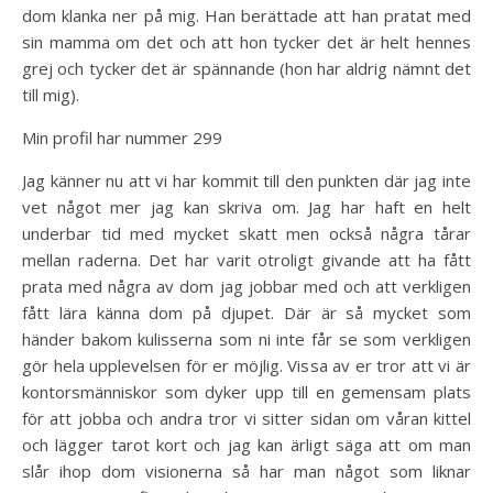
dom klanka ner på mig. Han berättade att han pratat med
sin mamma om det och att hon tycker det är helt hennes
grej och tycker det är spännande (hon har aldrig nämnt det
till mig).
Min profil har nummer 299
Jag känner nu att vi har kommit till den punkten där jag inte
vet något mer jag kan skriva om. Jag har haft en helt
underbar tid med mycket skatt men också några tårar
mellan raderna. Det har varit otroligt givande att ha fått
prata med några av dom jag jobbar med och att verkligen
fått lära känna dom på djupet. Där är så mycket som
händer bakom kulisserna som ni inte får se som verkligen
gör hela upplevelsen för er möjlig. Vissa av er tror att vi är
kontorsmänniskor som dyker upp till en gemensam plats
för att jobba och andra tror vi sitter sidan om våran kittel
och lägger tarot kort och jag kan ärligt säga att om man
slår ihop dom visionerna så har man något som liknar