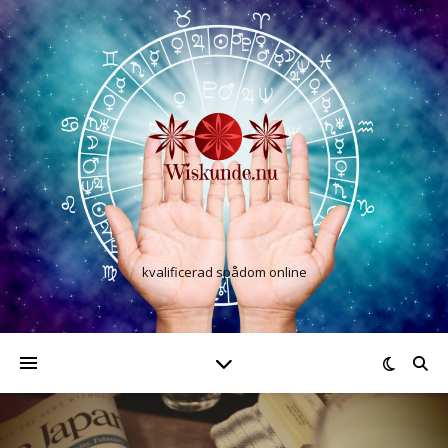
kvalificerad spådom online