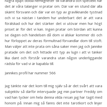
några djupt dolda hemligheter till varandra och speciellt när
det är våra talanger vi pratar om. Där var en stund där alla
skämt försvann och där var en typ av gravliknande tystnad
och vi sa nästan i tandem hur underbart det är att vara
förälskad och hur det stärker det vi utövar men hur högt
priset är för det vi kan. Ingen pratar om bördan att kunna
se dagen och händelsen då dom vi älskar kommer dö och
hur förloppet av deras förmultnad förvandlar dom till stoft.
Man väljer att inte prata om såna saker men jag och Jannike
pratade om det och hittade ett typ av lugn i att vi tänker
lika dant och förstår varandra utan någon underliggande
rädsla för vad vi är kapabla till.
Jannikes profil har nummer 566
Jag tänkte när det kom till mig själv så är det svårt att vara
subjektiv så därför intervjuade jag min partner Freddy om
vad han tycker om hela denna vilda resan jag har tagit med
honom på. Innan mig så fanns det inte tarotkort och linjer