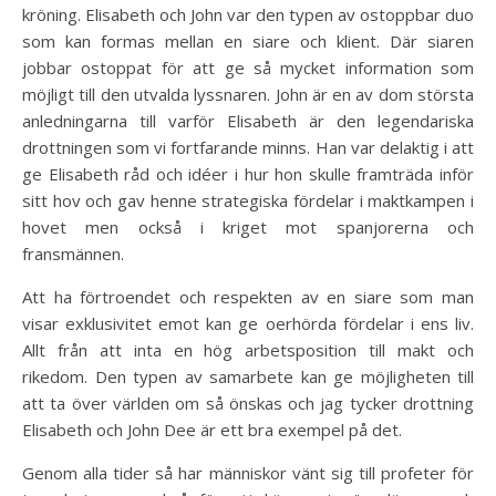
kröning. Elisabeth och John var den typen av ostoppbar duo
som kan formas mellan en siare och klient. Där siaren
jobbar ostoppat för att ge så mycket information som
möjligt till den utvalda lyssnaren. John är en av dom största
anledningarna till varför Elisabeth är den legendariska
drottningen som vi fortfarande minns. Han var delaktig i att
ge Elisabeth råd och idéer i hur hon skulle framträda inför
sitt hov och gav henne strategiska fördelar i maktkampen i
hovet men också i kriget mot spanjorerna och
fransmännen.
Att ha förtroendet och respekten av en siare som man
visar exklusivitet emot kan ge oerhörda fördelar i ens liv.
Allt från att inta en hög arbetsposition till makt och
rikedom. Den typen av samarbete kan ge möjligheten till
att ta över världen om så önskas och jag tycker drottning
Elisabeth och John Dee är ett bra exempel på det.
Genom alla tider så har människor vänt sig till profeter för