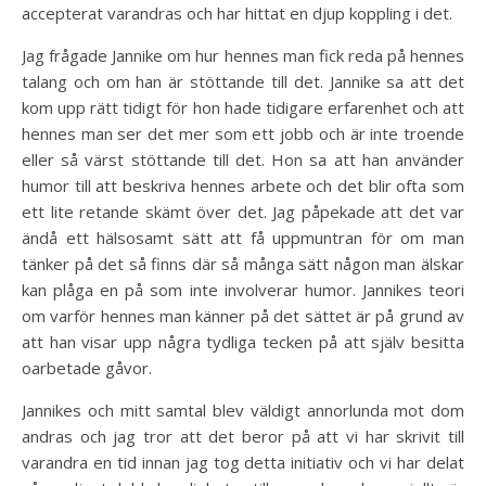
accepterat varandras och har hittat en djup koppling i det.
Jag frågade Jannike om hur hennes man fick reda på hennes
talang och om han är stöttande till det. Jannike sa att det
kom upp rätt tidigt för hon hade tidigare erfarenhet och att
hennes man ser det mer som ett jobb och är inte troende
eller så värst stöttande till det. Hon sa att han använder
humor till att beskriva hennes arbete och det blir ofta som
ett lite retande skämt över det. Jag påpekade att det var
ändå ett hälsosamt sätt att få uppmuntran för om man
tänker på det så finns där så många sätt någon man älskar
kan plåga en på som inte involverar humor. Jannikes teori
om varför hennes man känner på det sättet är på grund av
att han visar upp några tydliga tecken på att själv besitta
oarbetade gåvor.
Jannikes och mitt samtal blev väldigt annorlunda mot dom
andras och jag tror att det beror på att vi har skrivit till
varandra en tid innan jag tog detta initiativ och vi har delat