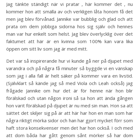
Jag tänkte ständigt när vi pratar , här kommer det , nu
kommer hon att smälla av och verkligen låta honom få det
men jag blev förvånad. Jannike var bubblig och glad och att
prata om dem jobbiga sidorna hos sig själv och hennes
man var hur enkelt som helst. Jag blev överlycklig över det
faktumet att här är en kvinna som 100% kan vara lika
öppen om sitt liv som jag är med mitt.
Det var så inspirerande hur vi kunde gå ner på djupet med
varandra och på några få minuter så byggde vi en vänskap
som jag i alla fall är helt säker på kommer vara en livstid.
(Självklart så kände jag så med Viola och Leah också) jag
frågade Jannike om hur det är för henne när hon blir
förälskad och utan någon ironi så sa hon att ända gången
hon varit förälskad på djupet är nu med sin man. Hon sa att
sättet det skiljer sig på är att här har hon en man som har
några riktigt mörka sidor och han har gjort mycket förr som
haft stora konsekvenser men det har hon också. I och med
att dom båda har gått genom sånt mörker så har dom