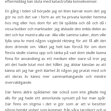
eftermiddag kan sluta med katastrofala konsekvenser.
En gång i tiden så började jag en liten karriär inom det jag
gör nu och det var i form av att ha privata kunder hemma
hos mig eller hos dom för att bli spådda och då och då i
vissa butiker och marknader. Jag älskade den enkla delen av
det och hur muntra alla var. Alla ville samma saker, dom ville
fylla sina liv med någon vägledd riktning för att få allt det
dom drömde om. Vilket jag helt kan förstå för om dom
flesta skulle stanna upp och tänka på vad dom skulle kunna
finna för användning av ett medium eller siare så tror jag
att det hade lutat mot det hållet. Jag älskar känslan av att
känna att jag har gett klarhet åt någon jag pratat med och
att deras liv känns mer sammanhängande och mindre
överväldigande.
Där fanns äldre spådamer där också som inte gillade mig
alls för jag hade ett annorlunda synsätt på hur man spår.
Där finns en stigma i det vi gör som är att vi besitter
någon hemlig vishet som kommer från våra tarotkort och vi