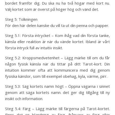
bordet framför dig. Du ska nu ha två högar med kort nu.
Välj kortet som är överst på höger hög och vänd det.
Steg 5: Tolkningen
För den här delen kanske du vill ta ut din penna och papper.
Steg 5.1: Första intrycket – Kom ihåg vad din första tanke,
känsla eller reaktion är när du vände kortet. Ibland är vårt
första intryck full av intuitiv insikt.
Steg 5.2: Kroppsmedvetenhet – Lägg märke till om du får
någon fysisk känsla när du tittar på ditt Tarot-kort. Din
intuition kommer ofta att kommunicera med dig genom
fysiska känslor, som till exempel obehag, kyla, värme, pirr.
Steg 5.3: Säg kortets namn högt – Öppna vägarna i sinnet
genom att säga kortets namn. det ger dig tillgång till ny
insikt och information.
Steg 5.4: Färg – Lägg märke till färgerna på Tarot-kortet.
Finns det en blandning av färg, frånvaro av färg eller