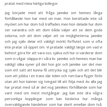
pratat med mina härliga kollegor.
Jag började med att fråga Jannike om hennes långa
förhållande hon har med sin man. Hon berättade inte så
mycket om hur dom två träffades men hon delade hur dom
ser varandra och att dom båda väljer att se dem goda
sidorna, och att dom väljer att se möjligheterna. Jannike
och jag själv delar ett väldigt mörkt förflutet som vi ofta
inte pratar så öppet om. Vi pratade väldigt länge om vad vi
behövt göra för att vara oss själva och hur vi värderar dom
som vi vågar släppa in i våra liv. Jannike och hennes man har
väldigt olika syner på det hon gör och Jannike ser det mer
som ett sätt att kunna få uttrycka sig själv och att det blir
som att jobba i en trans där tiden och rum bara flyger förbi
utan att hon känner sig tvingad till att följa med. Av alla jag
har pratat med så är det nog Jannikes förhållande som har
varit med om mest motgångar. Jag kan inte dra några
personliga kopplingar som kan beskriva hur många
överväldigande händelser som har skett emellan dom två.