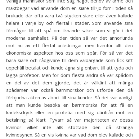
Vanliga människor som inte såg något behov av arme och
maktbegär vad använde dom en siare till?Jo förr i tiden så
brukade där ofta vara två stycken siare eller även kallade
helare i varje by och flertal i städer. Som använde sina
förmågor till att spå om liknande saker som vi gör i det
moderna samhället. På den tiden så var det annorlunda
mot nu av ett flertal anledningar men framför allt den
ekonomiska aspekten hos oss som spår. För så var det
bara siare och rådgivare till dem välbärgade som fick sitt
uppehåll betalat och kunde ägna sig enbart till att tyda och
lägga profetior. Men för dom flesta andra så var spådom
en del av det dem gjorde, det är välkänt att många
spådamer var också barnmorskor och utförde den då
förbjudna akten av abort till sina kunder. Så det var vanligt
att man kunde besöka en barnmorska för att få en
kärleksdryck eller en profetia med sig därifrån mot en
betalning så klart. Tyvärr så var majoriteten av dessa
kvinnor vilket inte alls stöttade den då stränga
kvinnosynen. Så en vis kvinna var vad dom blev kallade och