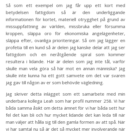
Så som ett exempel om jag får upp ett kort med
betydelsen fattigdom så är den underliggande
informationen för kortet, materiell otrygghet på grund av
missuppfattning av världen, missbruka eller försumma
kroppen, släppa oro för ekonomiska angelägenheter,
släppa efter, ovanliga prioriteringar. Så om jag lägger en
profetia till en kund så är delen jag kanske delar att jag ser
fattigdom och en neråtgående spiral som kommer
resultera i lidande. Här är delen som jag inte tål, varför
skulle man vela göra så här mot en annan människa? Jag
skulle inte kunna ha ett gott samvete om det var svaren
jag gav till någon av er som behövde vägledning.
Jag skriver detta inlägget som ett samarbete med min
underbara kollega Leah som har profil nummer 258. Vi har
båda samma åsikt om detta ämnet för vi har båda sett hur
fel det kan bli och hur mycket lidande det kan leda till när
man väljer att hålla sig till den gamla formen av att spå. När
vi har samtal nu så är det så mycket mer involverande när