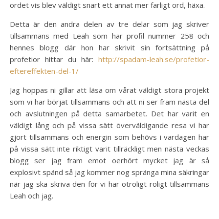
ordet vis blev väldigt snart ett annat mer farligt ord, häxa.
Detta är den andra delen av tre delar som jag skriver
tillsammans med Leah som har profil nummer 258 och
hennes blogg där hon har skrivit sin fortsättning på
profetior hittar du här:
http://spadam-leah.se/profetior-
eftereffekten-del-1/
Jag hoppas ni gillar att läsa om vårat väldigt stora projekt
som vi har börjat tillsammans och att ni ser fram nästa del
och avslutningen på detta samarbetet. Det har varit en
väldigt lång och på vissa sätt överväldigande resa vi har
gjort tillsammans och energin som behövs i vardagen har
på vissa sätt inte riktigt varit tillräckligt men nästa veckas
blogg ser jag fram emot oerhört mycket jag är så
explosivt spänd så jag kommer nog spränga mina säkringar
när jag ska skriva den för vi har otroligt roligt tillsammans
Leah och jag.