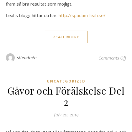
fram så bra resultat som möjligt.
Leahs blogg hittar du här:
http://spadam-leah.se/
READ MORE
on 
siteadmin
Comments Off
UNCATEGORIZED
Gåvor och Förälskelse Del
2
July 20, 2019
Då var det dags igen! Eller åtminstone dags för del 2 och