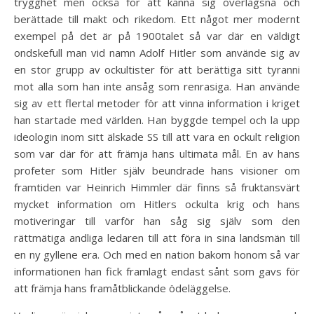
trygghet men också för att känna sig överlägsna och
berättade till makt och rikedom. Ett något mer modernt
exempel på det är på 1900talet så var där en väldigt
ondskefull man vid namn Adolf Hitler som använde sig av
en stor grupp av ockultister för att berättiga sitt tyranni
mot alla som han inte ansåg som renrasiga. Han använde
sig av ett flertal metoder för att vinna information i kriget
han startade med världen. Han byggde tempel och la upp
ideologin inom sitt älskade SS till att vara en ockult religion
som var där för att främja hans ultimata mål. En av hans
profeter som Hitler själv beundrade hans visioner om
framtiden var Heinrich Himmler där finns så fruktansvärt
mycket information om Hitlers ockulta krig och hans
motiveringar till varför han såg sig själv som den
rättmätiga andliga ledaren till att föra in sina landsmän till
en ny gyllene era. Och med en nation bakom honom så var
informationen han fick framlagt endast sånt som gavs för
att främja hans framåtblickande ödeläggelse.