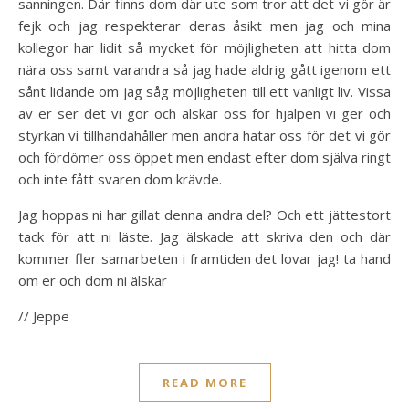
sanningen. Där finns dom där ute som tror att det vi gör är
fejk och jag respekterar deras åsikt men jag och mina
kollegor har lidit så mycket för möjligheten att hitta dom
nära oss samt varandra så jag hade aldrig gått igenom ett
sånt lidande om jag såg möjligheten till ett vanligt liv. Vissa
av er ser det vi gör och älskar oss för hjälpen vi ger och
styrkan vi tillhandahåller men andra hatar oss för det vi gör
och fördömer oss öppet men endast efter dom själva ringt
och inte fått svaren dom krävde.
Jag hoppas ni har gillat denna andra del? Och ett jättestort
tack för att ni läste. Jag älskade att skriva den och där
kommer fler samarbeten i framtiden det lovar jag! ta hand
om er och dom ni älskar
// Jeppe
READ MORE