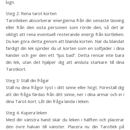
lugn.
Steg 2: Rena tarot korten
Tarotleken absorberar energierna från din senaste läsning
eller från den sista personen som rörde den, så det är
viktigt att rena eventuell resterande energi från kortleken.
Du kan göra detta genom att blanda korten. När du blandat
färdigt din lek sprider du ut korten som en solfjäder i dina
händer och ger den ett “ljus bad”. Detta rensar inte bara
din lek, utan det hjälper dig att ansluta starkare till dina
Tarotkort.
Steg 3: Ställ din fråga!
Ställ nu dina frågor tyst i ditt sinne eller högt. Föreställ dig
att din fråga färdas från ditt sinne, ner i dina armar och in i
dina Tarot-kort. Låt din fråga landa i leken.
Steg 4: Kupera leken
Med din vänstra hand skär du leken i hälften och placerar
den övre halvan till vänster. Placera nu din Tarotlek på