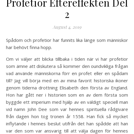
Profetior Eftereffekten Del
2
August 4, 2019
Spådom och profetior har funnits lika länge som människor
har behövt finna hopp.
Om vi väljer att blicka tillbaka i tiden när vi har profetior
som ämne att diskutera så kommer den oundvikliga frågan
vad använde människorna förr en profet eller en spådam
till? Jag vill börja med en av mina favorit historiska ikoner
genom tiderna drottning Elisabeth den första av England.
Hon har gått ner i historien som en av dem första som
byggde ett imperium med hjälp av en väldigt speciell man
vid namn John Dee som var hennes spirituella rådgivare
från dagen hon tog tronen år 1558. Han fick så mycket
inflytande i hennes beslut utifrån det han spådde att han
var den som var ansvarig till att välja dagen för hennes