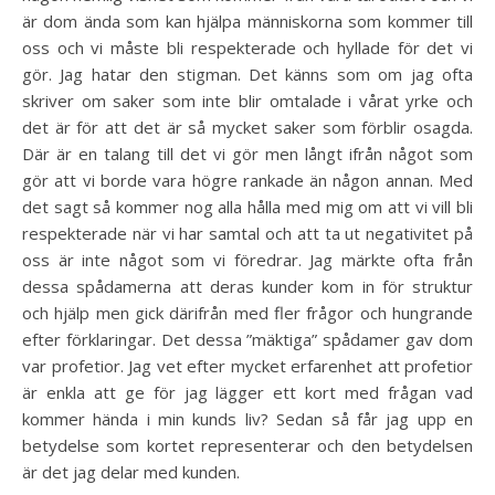
är dom ända som kan hjälpa människorna som kommer till
oss och vi måste bli respekterade och hyllade för det vi
gör. Jag hatar den stigman. Det känns som om jag ofta
skriver om saker som inte blir omtalade i vårat yrke och
det är för att det är så mycket saker som förblir osagda.
Där är en talang till det vi gör men långt ifrån något som
gör att vi borde vara högre rankade än någon annan. Med
det sagt så kommer nog alla hålla med mig om att vi vill bli
respekterade när vi har samtal och att ta ut negativitet på
oss är inte något som vi föredrar. Jag märkte ofta från
dessa spådamerna att deras kunder kom in för struktur
och hjälp men gick därifrån med fler frågor och hungrande
efter förklaringar. Det dessa ”mäktiga” spådamer gav dom
var profetior. Jag vet efter mycket erfarenhet att profetior
är enkla att ge för jag lägger ett kort med frågan vad
kommer hända i min kunds liv? Sedan så får jag upp en
betydelse som kortet representerar och den betydelsen
är det jag delar med kunden.