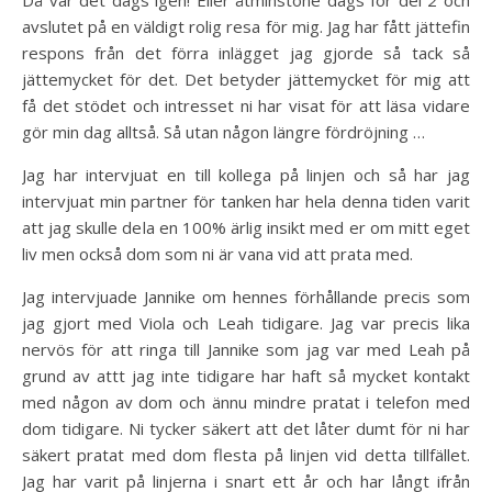
avslutet på en väldigt rolig resa för mig. Jag har fått jättefin
respons från det förra inlägget jag gjorde så tack så
jättemycket för det. Det betyder jättemycket för mig att
få det stödet och intresset ni har visat för att läsa vidare
gör min dag alltså. Så utan någon längre fördröjning …
Jag har intervjuat en till kollega på linjen och så har jag
intervjuat min partner för tanken har hela denna tiden varit
att jag skulle dela en 100% ärlig insikt med er om mitt eget
liv men också dom som ni är vana vid att prata med.
Jag intervjuade Jannike om hennes förhållande precis som
jag gjort med Viola och Leah tidigare. Jag var precis lika
nervös för att ringa till Jannike som jag var med Leah på
grund av attt jag inte tidigare har haft så mycket kontakt
med någon av dom och ännu mindre pratat i telefon med
dom tidigare. Ni tycker säkert att det låter dumt för ni har
säkert pratat med dom flesta på linjen vid detta tillfället.
Jag har varit på linjerna i snart ett år och har långt ifrån