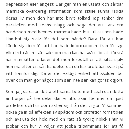
depression eller ångest. Där ger man en utsatt och sårbar
människa ovärderlig information som skulle kunna rädda
deras liv men den har inte blivit tolkad. Jag tänker dra
parallellen med Leahs inlägg och säga det att tänk om
händelsen med hennes mamma hade lett till att hon hade
klandrat sig själv för det som hände? Bara för att hon
kände sig dum för att hon hade informationen framför sig.
Allt detta är en sån sak som man kan ha svårt för att förstå
när man sitter o läser det men föreställ er att sitta själv
hemma efter en sån händelse och du har profetian svart på
vitt framför dig. Då är det väldigt enkelt att skulden tar
över och man gör något som sen inte sen kan göras ogjort.
Som jag sa så är detta ett samarbete med Leah och detta
är början på tre delar där vi utforskar lite mer om just
profetior och hur dom skiljer sig från det vi gör. Vi kommer
också gå in på effekten av spådom och profetior förr i tiden
och avsluta det hela med en rätt så tydlig inblick i hur vi
jobbar och hur vi väljer att jobba tillsammans för att få