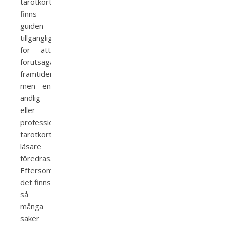
tarotkort
finns
guiden
tillgänglig
för att
förutsäga
framtiden,
men en
andlig
eller
professionell
tarotkort
läsare
föredras.
Eftersom
det finns
så
många
saker