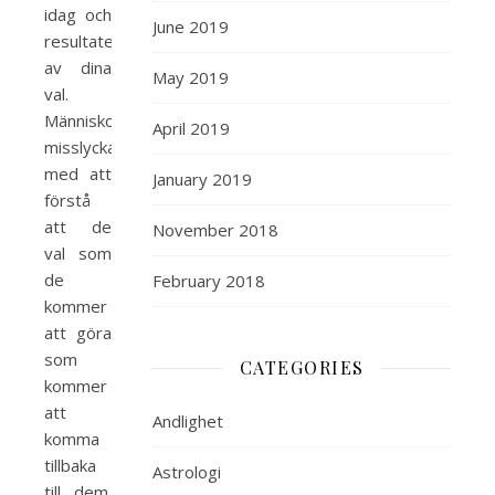
idag och
June 2019
resultatet
av dina
May 2019
val.
Människor
April 2019
misslyckas
med att
January 2019
förstå
att de
November 2018
val som
de
February 2018
kommer
att göra
som
CATEGORIES
kommer
att
Andlighet
komma
tillbaka
Astrologi
till dem.