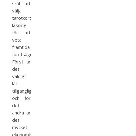
skäl att
välja
tarotkort
läsning
för att
veta
framtida
förutsägelse.
Först är
det
väldigt
lätt
tillgängligt
och för
det
andra är
det
mycket
ekonomiskt.