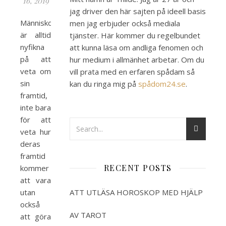
16, 2019
jag driver den här sajten på ideell basis
Människor
men jag erbjuder också mediala
är alltid
tjänster. Här kommer du regelbundet
nyfikna
att kunna läsa om andliga fenomen och
på att
hur medium i allmänhet arbetar. Om du
veta om
vill prata med en erfaren spådam så
sin
kan du ringa mig på
spådom24.se
.
framtid,
inte bara
för att
veta hur
deras
framtid
RECENT POSTS
kommer
att vara
utan
ATT UTLÄSA HOROSKOP MED HJÄLP
också
AV TAROT
att göra