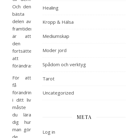
Och den
Healing
bästa
delen av
Kropp & Hälsa
framtiden
är att
Mediumskap
den
Moder jord
fortsätter
att
Spådom och verktyg
förändras.
För att
Tarot
få
förändring
Uncategorized
i ditt liv
måste
du lära
META
dig hur
man gör
Log in
de