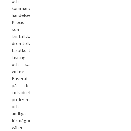
och
kommande
händelser.
Precis
som
kristallskådning,
drömtolkning,
tarotkort
läsning
och så
vidare.
Baserat
på de
individuella
preferenser
och
andliga
förmågor
väljer