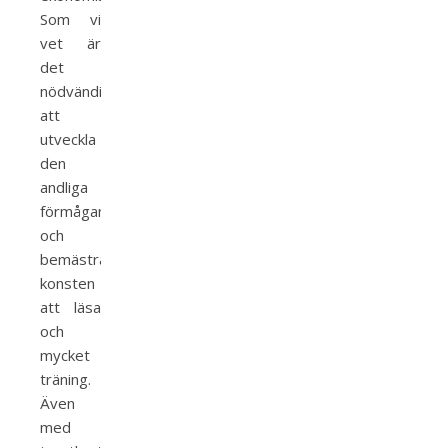
Som vi
vet är
det
nödvändigt
att
utveckla
den
andliga
förmågan
och
bemästra
konsten
att läsa
och
mycket
träning.
Även
med