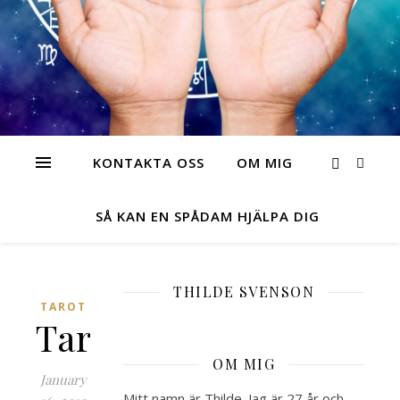
KONTAKTA OSS
OM MIG
SÅ KAN EN SPÅDAM HJÄLPA DIG
THILDE SVENSON
TAROT
Tarotkort
OM MIG
January
Mitt namn är Thilde. Jag är 27 år och