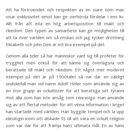
Att ha förtroendet och respekten av en siare som man
visar exklusivitet emot kan ge oerhörda fördelar i ens liv.
Allt från att inta en hög arbetsposition till makt och
rikedom. Den typen av samarbete kan ge möjligheten till
att ta över världen om så önskas och jag tycker drottning
Elisabeth och John Dee är ett bra exempel på det.
Genom alla tider så har människor vänt sig till profeter för
trygghet men också för att känna sig överlägsna och
berättade till makt och rikedom. Ett något mer modernt
exempel på det är på 1900talet så var där en väldigt
ondskefull man vid namn Adolf Hitler som använde sig av
en stor grupp av ockultister för att berättiga sitt tyranni
mot alla som han inte ansåg som renrasiga. Han använde
sig av ett flertal metoder för att vinna information i kriget
han startade med världen. Han byggde tempel och la upp
ideologin inom sitt älskade SS till att vara en ockult religion
som var där för att främja hans ultimata mål. En av hans