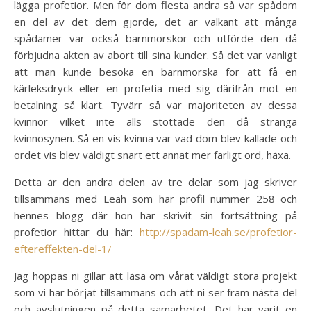
lägga profetior. Men för dom flesta andra så var spådom
en del av det dem gjorde, det är välkänt att många
spådamer var också barnmorskor och utförde den då
förbjudna akten av abort till sina kunder. Så det var vanligt
att man kunde besöka en barnmorska för att få en
kärleksdryck eller en profetia med sig därifrån mot en
betalning så klart. Tyvärr så var majoriteten av dessa
kvinnor vilket inte alls stöttade den då stränga
kvinnosynen. Så en vis kvinna var vad dom blev kallade och
ordet vis blev väldigt snart ett annat mer farligt ord, häxa.
Detta är den andra delen av tre delar som jag skriver
tillsammans med Leah som har profil nummer 258 och
hennes blogg där hon har skrivit sin fortsättning på
profetior hittar du här:
http://spadam-leah.se/profetior-
eftereffekten-del-1/
Jag hoppas ni gillar att läsa om vårat väldigt stora projekt
som vi har börjat tillsammans och att ni ser fram nästa del
och avslutningen på detta samarbetet. Det har varit en