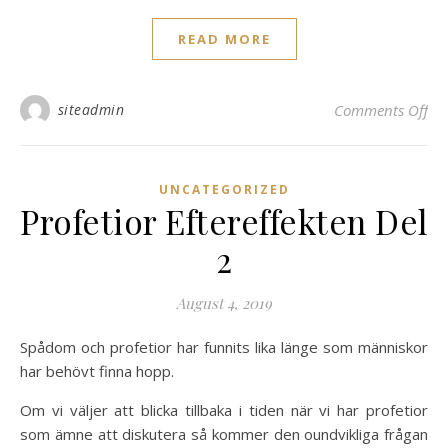
READ MORE
on 
siteadmin
Comments Off
UNCATEGORIZED
Profetior Eftereffekten Del
2
August 4, 2019
Spådom och profetior har funnits lika länge som människor
har behövt finna hopp.
Om vi väljer att blicka tillbaka i tiden när vi har profetior
som ämne att diskutera så kommer den oundvikliga frågan