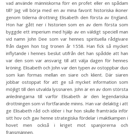
vad använde människorna förr en profet eller en spådam
till? Jag vill börja med en av mina favorit historiska ikoner
genom tiderna drottning Elisabeth den första av England.
Hon har gått ner i historien som en av dem första som
byggde ett imperium med hjälp av en väldigt speciell man
vid namn John Dee som var hennes spirituella rådgivare
från dagen hon tog tronen år 1558. Han fick så mycket
inflytande i hennes beslut utifrån det han spådde att han
var den som var ansvarig till att välja dagen för hennes
kröning. Elisabeth och John var den typen av ostoppbar duo
som kan formas mellan en siare och klient. Där siaren
jobbar ostoppat för att ge så mycket information som
möjligt till den utvalda lyssnaren. John är en av dom största
anledningarna till varför Elisabeth är den legendariska
drottningen som vi fortfarande minns. Han var delaktig i att
ge Elisabeth råd och idéer i hur hon skulle framträda inför
sitt hov och gav henne strategiska fördelar i maktkampen i
hovet men också i kriget mot spanjorerna och
fransmännen.