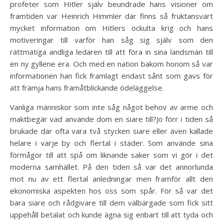
profeter som Hitler själv beundrade hans visioner om
framtiden var Heinrich Himmler där finns så fruktansvärt
mycket information om Hitlers ockulta krig och hans
motiveringar till varför han såg sig själv som den
rättmätiga andliga ledaren till att föra in sina landsmän till
en ny gyllene era. Och med en nation bakom honom så var
informationen han fick framlagt endast sånt som gavs för
att främja hans framåtblickande ödeläggelse.
Vanliga människor som inte såg något behov av arme och
maktbegär vad använde dom en siare till?Jo förr i tiden så
brukade där ofta vara två stycken siare eller även kallade
helare i varje by och flertal i städer. Som använde sina
förmågor till att spå om liknande saker som vi gör i det
moderna samhället. På den tiden så var det annorlunda
mot nu av ett flertal anledningar men framför allt den
ekonomiska aspekten hos oss som spår. För så var det
bara siare och rådgivare till dem välbärgade som fick sitt
uppehåll betalat och kunde ägna sig enbart till att tyda och