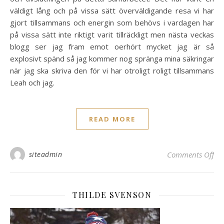
väldigt lång och på vissa sätt överväldigande resa vi har
gjort tillsammans och energin som behövs i vardagen har
på vissa sätt inte riktigt varit tillräckligt men nästa veckas
blogg ser jag fram emot oerhört mycket jag är så
explosivt spänd så jag kommer nog spränga mina säkringar
när jag ska skriva den för vi har otroligt roligt tillsammans
Leah och jag.
READ MORE
on 
siteadmin
Comments Off
THILDE SVENSON