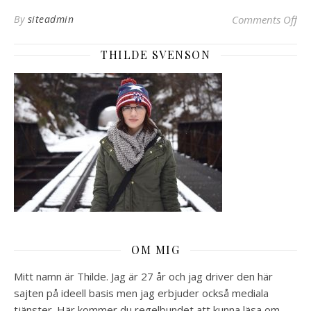
on 
By
siteadmin
Comments Off
THILDE SVENSON
OM MIG
Mitt namn är Thilde. Jag är 27 år och jag driver den här
sajten på ideell basis men jag erbjuder också mediala
tjänster. Här kommer du regelbundet att kunna läsa om