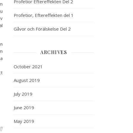
Profetior Eftereffekten Del 2
om
du
Profetior, Eftereffekten del 1
iv
al
Gåvor och Förälskelse Del 2
on
om
ARCHIVES
la
October 2021
tt
August 2019
July 2019
June 2019
May 2019
on Behovet av medial vägledning ökar!
ff