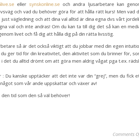
live.se
eller
synskonline.se
och andra ljusarbetare kan gen
livsväg och vad du behöver göra för att hålla rätt kurs! Men vad 
st vägledning och att dina val alltid är dina egna dvs vårt jordel
egna val och inte andras! Om du kan ta till dig det så kan en medi
genom livet och få dig att hålla dig på din rätta livsstig.
arbetare så är det också viktigt att du jobbar med din egen intuiti
 du ger tid för din kreativitet, den aktivitet som du brinner för, s
i det du alltid drömt om att göra men aldrig vågat pga t.ex. räds
: Du kanske upptäcker att det inte var din “grej”, men du fick e
r något som vår ande uppskattar och växer av!
e den tid som den så väl behöver!
Comments O