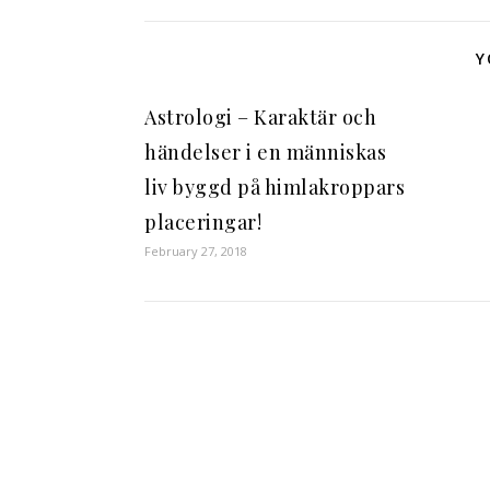
Y
Astrologi – Karaktär och
händelser i en människas
liv byggd på himlakroppars
placeringar!
February 27, 2018