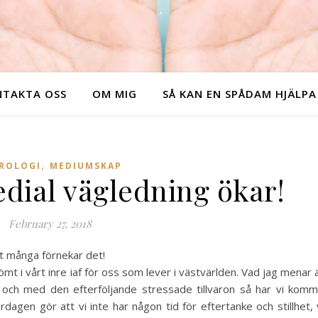
TAKTA OSS
OM MIG
SÅ KAN EN SPÅDAM HJÄLPA
,
ROLOGI
MEDIUMSKAP
dial vägledning ökar!
February 27, 2018
ast många förnekar det!
mt i vårt inre iaf för oss som lever i västvärlden. Vad jag menar 
ch med den efterföljande stressade tillvaron så har vi komm
ardagen gör att vi inte har någon tid för eftertanke och stillhet, 